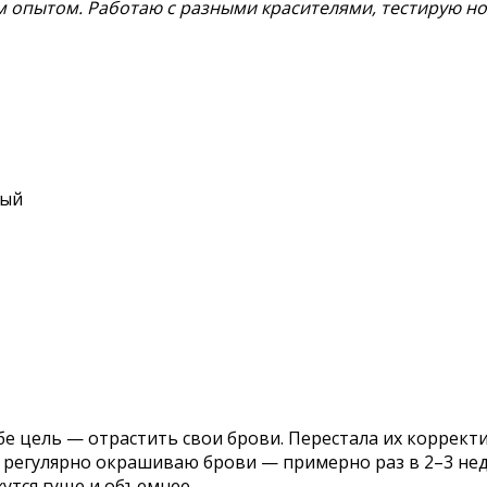
м опытом. Работаю с разными красителями, тестирую но
вый
ебе цель — отрастить свои брови. Перестала их корре
 я регулярно окрашиваю брови — примерно раз в 2–3 н
утся гуще и объемнее.