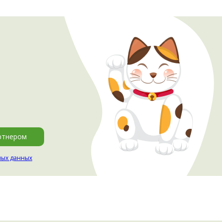
ртнером
ных данных