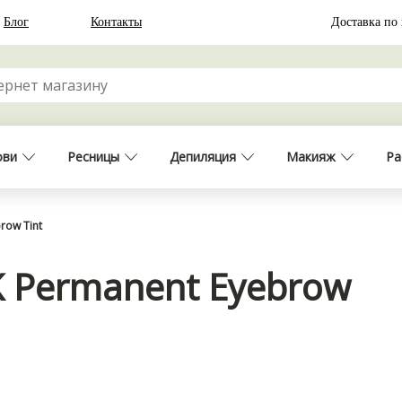
Блог
Контакты
Доставка по
ови
Ресницы
Депиляция
Макияж
Ра
row Tint
K Permanent Eyebrow