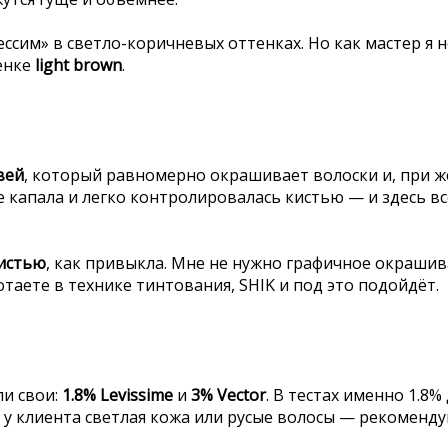
ссим» в светло-коричневых оттенках. Но как мастер я н
енке
light brown
.
вей
, который равномерно окрашивает волоски и, при ж
е капала и легко контролировалась кистью — и здесь вс
истью
, как привыкла. Мне не нужно графичное окраши
отаете в технике тинтования, SHIK и под это подойдёт.
ли свои:
1.8% Levissime
и
3% Vector
. В тестах именно 1.8%
и у клиента светлая кожа или русые волосы — рекоменд