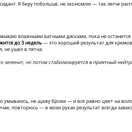
оксидант. Я беру побольше, не экономлю — так легче ра
смываю влажными ватными дисками, пока не останется н
жится до 3 недель
— это хороший результат для кремовог
, не ушёл в пятна.
ого зеленит, но потом стабилизируется в приятный нейт
умываюсь, не щажу брови — и всё равно цвет на волоск
лучае, повторюсь — в моих руках результат всегда зави