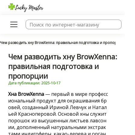
Чем разводить хну BrowXenna: правильная подготовка и пропорции
Чем разводить хну BrowXenna:
правильная подготовка и
пропорции
Дата публикации:
2025-10-17
Хна BrowXenna
— первый в мире професс
иональный продукт для окрашивания бр
овей, созданный Ириной Левчук и Натал
ьей Красноперовой. Основой хны служит
порошок из высушенных листьев лавсон
ии, дополненный натуральными экстрак
тами индигоферы, какао-дерева и орган