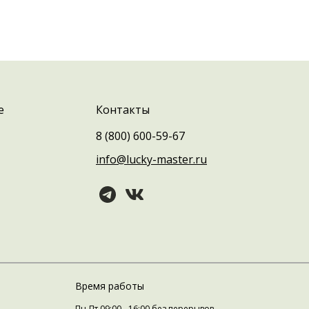
ю консультацию по всем вопросам, связанным с
которые помогут вам достичь лучших результатов
е
Контакты
8 (800) 600-59-67
info@lucky-master.ru
Время работы
Пн-Пт 09:00 - 16:00 без перерывов