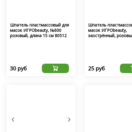
Шпатель пластмассовый для
Шпатель пластмассо
масок ИГРОbeauty, №600
масок ИГРОbeauty,
розовый, длина 15 см 80512
заострённый, розовы
13 см 80500
30 руб
25 руб