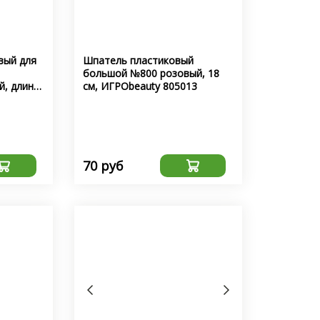
вый для
Шпатель пластиковый
большой №800 розовый, 18
й, длина
см, ИГРОbeauty 805013
70 руб