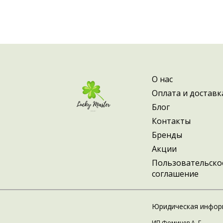
области косметологии. Мы гарантируе
выбором необходимых аксессуаров и и
Обращайтесь к нам и вы обязательно 
в своей работе и обеспечат комфорт и
О нас
Оплата и доставк
Блог
Контакты
Бренды
Акции
Пользовательско
соглашение
Юридическая инфор
ИП Фомичев А. Г.