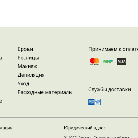
м быструю доставку в любой регион и профессиональну
нструментов для вашей работы.
найдете все необходимые аксессуары для косметолога, 
 безопасность для ваших клиентов.
Брови
Принимаем к оплат
а
Ресницы
Макияж
Депиляция
Уход
Службы доставки
Расходные материалы
е
мация
Юридический адрес
214027, Россия, Смоленская область,