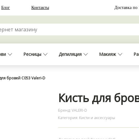
Блог
Контакты
Доставка по
ови
Ресницы
Депиляция
Макияж
Ра
для бровей С053 Valeri-D
Кисть для бров
Бренд: VALERI-D
Категория: Кисти и аксессуары