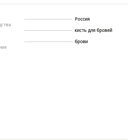
Россия
дства
кисть для бровей
брови
ния