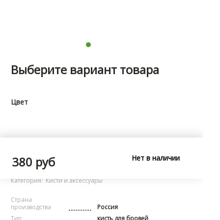
Выберите вариант товара
Цвет
Характеристики
Нет в наличии
380 руб
Бренд:
noName
Категория:
Кисти и аксессуары
Страна
производства
Россия
Тип
кисть для бровей