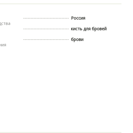
Россия
дства
кисть для бровей
брови
ния