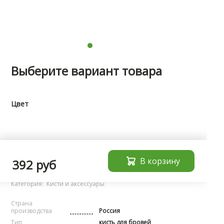
Выберите вариант товара
Цвет
Характеристики
В корзину
392 руб
Бренд:
noName
Категория:
Кисти и аксессуары
Страна
производства
Россия
Тип
кисть для бровей