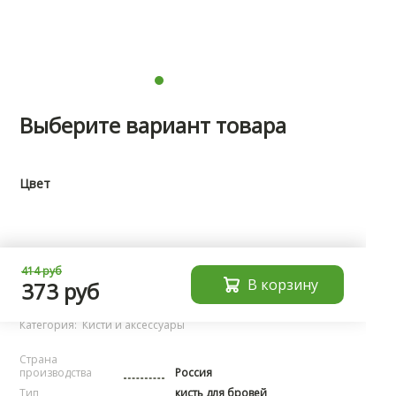
Выберите вариант товара
Цвет
Характеристики
414 руб
В корзину
373 руб
Бренд:
noName
Категория:
Кисти и аксессуары
Страна
производства
Россия
Тип
кисть для бровей