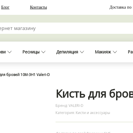
Блог
Контакты
Доставка по
ови
Ресницы
Депиляция
Макияж
Ра
для бровей 10М-3Н1 Valeri-D
Кисть для бров
Бренд: VALERI-D
Категория: Кисти и аксессуары