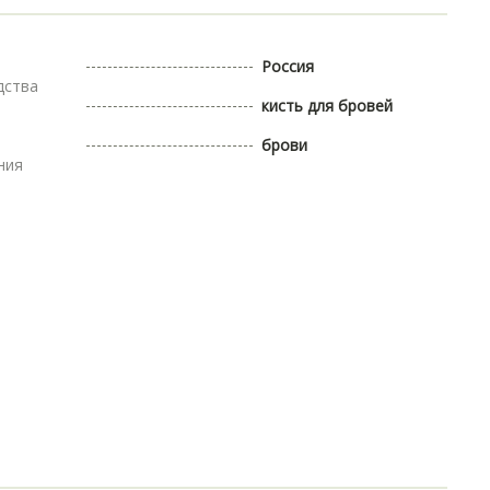
Россия
дства
кисть для бровей
брови
ния