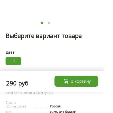
Выберите вариант товара
Цвет
0
Характеристики
В корзину
290 руб
Бренд:
noName
Категория:
Кисти и аксессуары
Страна
производства
Россия
Тип
кисть для бровей