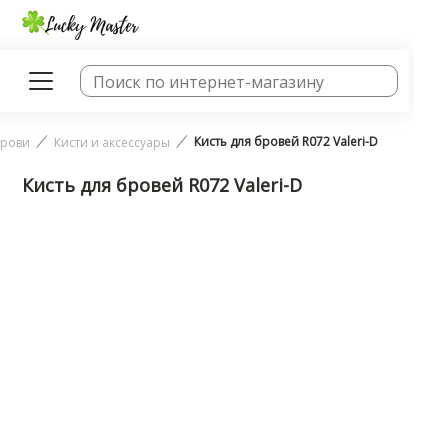
Кисть для бровей R072 Valeri-D
рови
Кисти и аксессуары
Кисть для бровей R072 Valeri-D