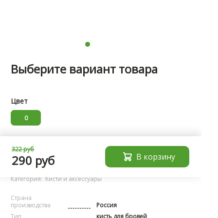
Выберите вариант товара
Цвет
0
Характеристики
322 руб
В корзину
290 руб
Бренд:
noName
Категория:
Кисти и аксессуары
Страна
производства
Россия
Тип
кисть для бровей