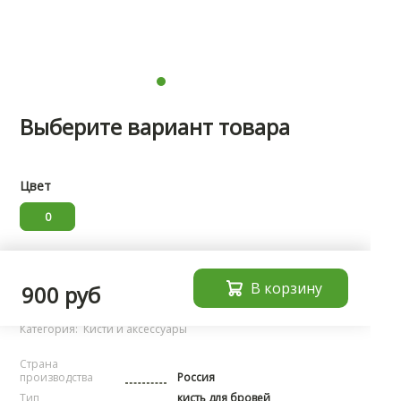
Выберите вариант товара
Цвет
0
Характеристики
В корзину
900 руб
Бренд:
noName
Категория:
Кисти и аксессуары
Страна
производства
Россия
Тип
кисть для бровей