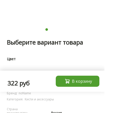
Выберите вариант товара
Цвет
В корзину
Характеристики
322 руб
Бренд:
noName
Категория:
Кисти и аксессуары
Страна
производства
Россия