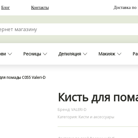
Блог
Контакты
Доставка по
ови
Ресницы
Депиляция
Макияж
Ра
для помады С055 Valeri-D
Кисть для пома
Бренд: VALERI-D
Категория: Кисти и аксессуары