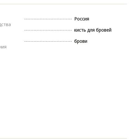
Россия
дства
кисть для бровей
брови
ния