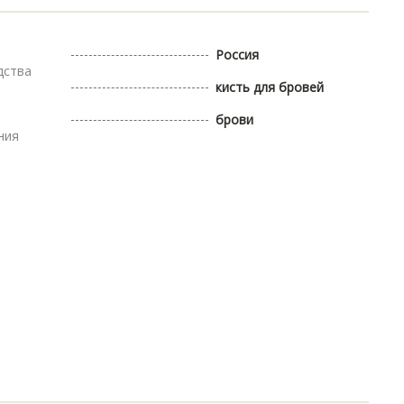
Россия
дства
кисть для бровей
брови
ния