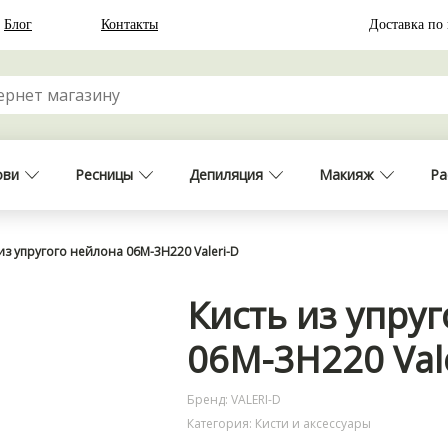
Блог
Контакты
Доставка по
ови
Ресницы
Депиляция
Макияж
Ра
из упругого нейлона 06М-3Н220 Valeri-D
Кисть из упру
06М-3Н220 Val
Бренд: VALERI-D
Категория: Кисти и аксессуары