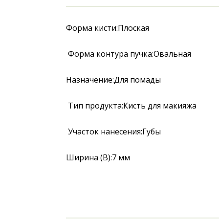
Форма кисти:Плоская
 Форма контура пучка:Овальная 
Назначение:Для помады
 Тип продукта:Кисть для макияжа
 Участок нанесения:Губы 
Ширина (B):7 мм 
Длина (L):6,5 мм