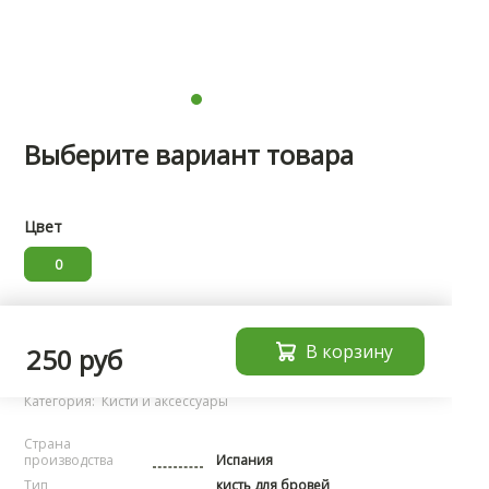
Выберите вариант товара
Цвет
0
Характеристики
В корзину
250 руб
Бренд:
noName
Категория:
Кисти и аксессуары
Страна
производства
Испания
Тип
кисть для бровей