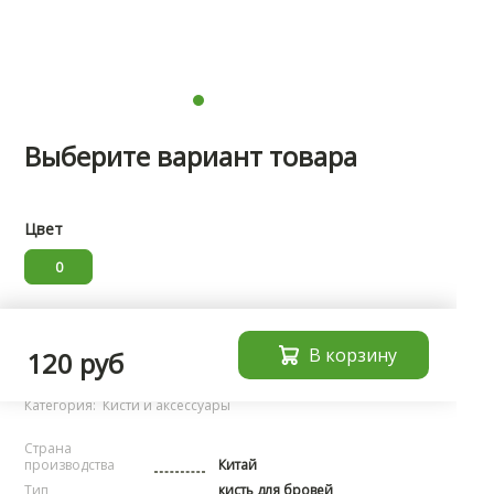
Выберите вариант товара
Цвет
0
Характеристики
В корзину
120 руб
Бренд:
noName
Категория:
Кисти и аксессуары
Страна
производства
Китай
Тип
кисть для бровей