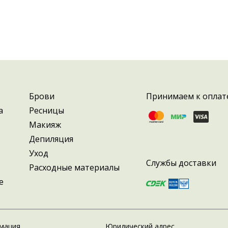
у вокруг бровей. По 
смыть пасту мицеллярной 
nsing Fluid»
Брови
Принимаем к оплат
а
Ресницы
Макияж
Депиляция
Уход
Службы доставки
Расходные материалы
е
мация
Юридический адрес