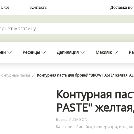
Блог
Контакты
Доставка по
ови
Ресницы
Депиляция
Макияж
Ра
 контурные пасты
Контурная паста для бровей "BROW PASTE" желтая, AL
Контурная пас
PASTE" желтая
Бренд: ALISA BON
Категория: Линейки, нити для тридинга, к