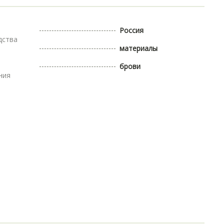
Россия
дства
материалы
брови
ния