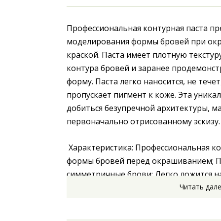
Профессиональная контурная паста пре
моделирования формы бровей при окр
краской. Паста имеет плотную текстуру
контура бровей и заранее продемонст
форму. Паста легко наносится, не течет
пропускает пигмент к коже. Эта уника
добиться безупречной архитектуры, м
первоначально отрисованному эскизу.
 Характеристика: Профессиональная контурная паста для прорисовки 
формы бровей перед окрашиванием; П
симметричные брови; Легко ложится на 
Читать дал
стягивает; Защищает кожу, которая не
Способ применения: Нанесите небольшо