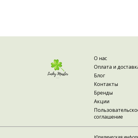
помощью кисти на кожу, создавая форм
окончанию процедуры рекомендуется 
водой или очищающей жидкостью «Clea
 Состав: Petrolatum, Lanolin, Titanium Dioxide, Ceresin, Paraffinum, 
Parfum, Cl 77510, Cl 75470, Cl 77492.
О нас
Оплата и доставк
Блог
Контакты
Бренды
Акции
Пользовательско
соглашение
Юридическая инфор