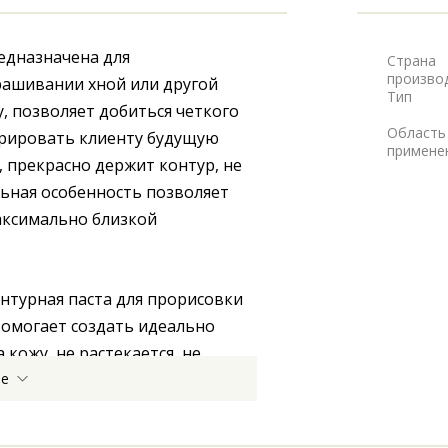
дназначена для 
Страна
произво
ашивании хной или другой 
Тип
, позволяет добиться четкого 
Область
рировать клиенту будущую 
примене
, прекрасно держит контур, не 
льная особенность позволяет 
аксимально близкой 
омогает создать идеально 
кожу, не растекается, не 
ее
 должна быть окрашена. 
е количество пасты с 