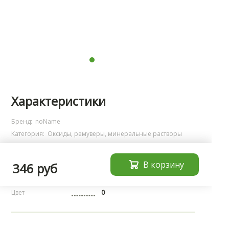
Характеристики
Бренд:
noName
Категория:
Оксиды, ремуверы, минеральные растворы
Страна
производства
Россия
В корзину
346 руб
Область
применения
брови
Цвет
0