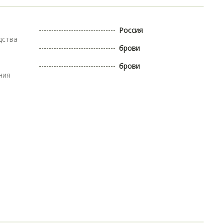
Россия
дства
брови
брови
ния