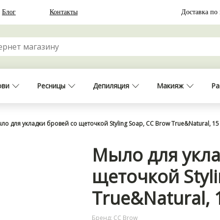
Блог
Контакты
Доставка по
ови
Ресницы
Депиляция
Макияж
Ра
ло для укладки бровей со щеточкой Styling Soap, CC Brow True&Natural, 1
Мыло для укла
щеточкой Styli
True&Natural,
Бренд: CC Brow