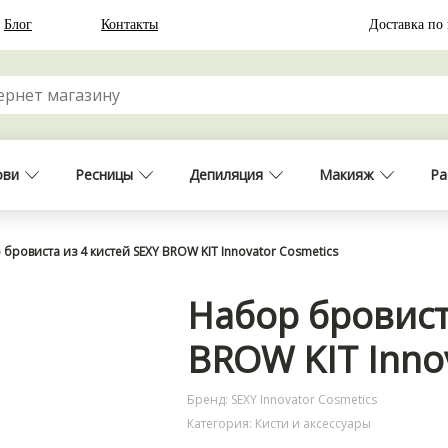
Блог
Контакты
Доставка по
ови
Ресницы
Депиляция
Макияж
Ра
бровиста из 4 кистей SEXY BROW KIT Innovator Cosmetics
Набор бровист
BROW KIT Inno
Бренд: SEXY Innovator Cosmetics
Категория: Кисти и аксессуары