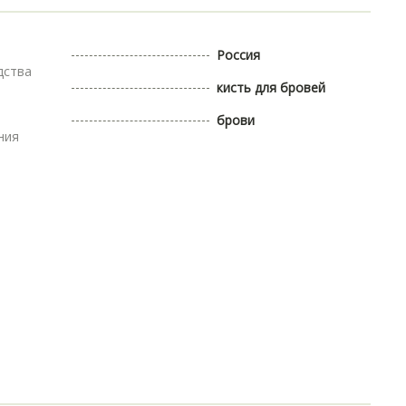
Россия
дства
кисть для бровей
брови
ния