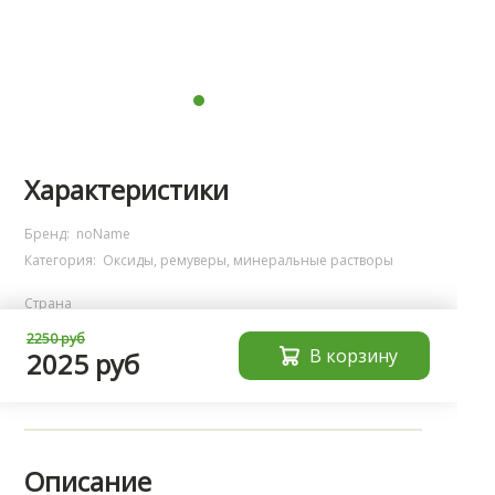
Характеристики
Бренд:
noName
Категория:
Оксиды, ремуверы, минеральные растворы
Страна
производства
Испания
2250 руб
Тип
окислитель
В корзину
2025 руб
Область
применения
брови
Описание