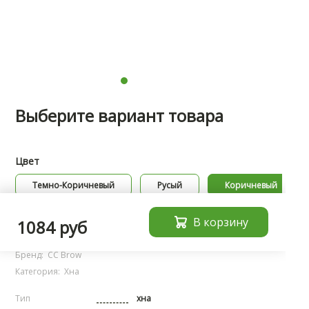
Выберите вариант товара
Цвет
Темно-Коричневый
Русый
Коричневый
В корзину
Характеристики
1084 руб
Бренд:
CC Brow
Категория:
Хна
Тип
хна