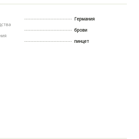
Германия
дства
брови
ния
пинцет