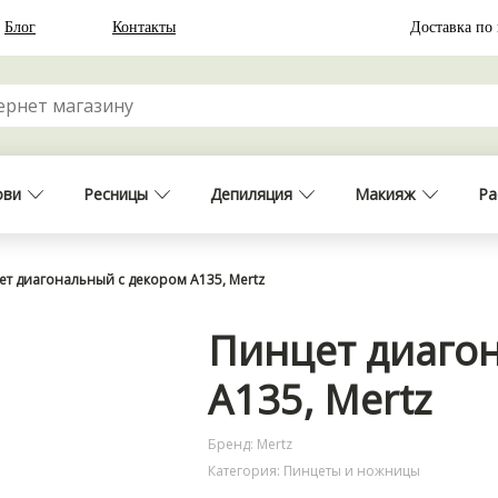
Блог
Контакты
Доставка по
ови
Ресницы
Депиляция
Макияж
Ра
ет диагональный с декором A135, Mertz
Пинцет диаго
A135, Mertz
Бренд: Mertz
Категория: Пинцеты и ножницы