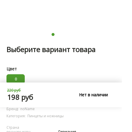
Выберите вариант товара
Цвет
0
220 руб
Нет в наличии
Характеристики
198 руб
Бренд:
noName
Категория:
Пинцеты и ножницы
Страна
производства
Германия