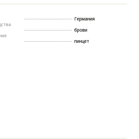
Германия
дства
брови
ния
пинцет