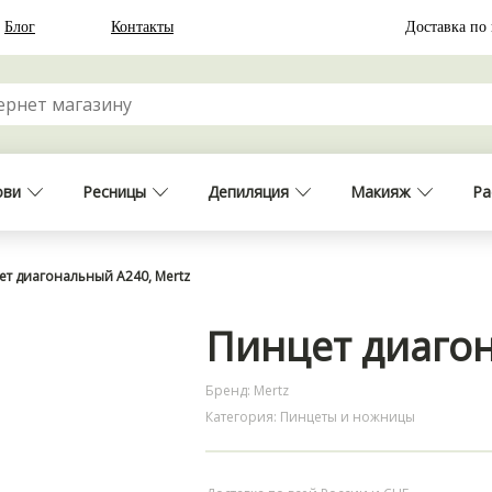
Блог
Контакты
Доставка по
ови
Ресницы
Депиляция
Макияж
Ра
ет диагональный A240, Mertz
Пинцет диагон
Бренд: Mertz
Категория: Пинцеты и ножницы