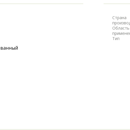
Страна
произво
Область
примене
Тип
рованный