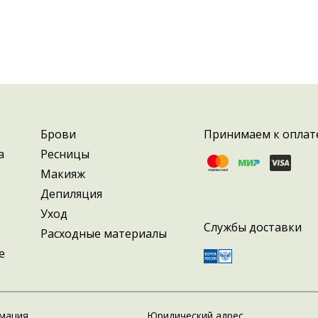
ся идеальной формы бровей, 
ок.
Брови
Принимаем к оплат
а
Ресницы
Макияж
Депиляция
Уход
Службы доставки
Расходные материалы
е
мация
Юридический адрес