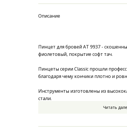
Описание
Пинцет для бровей AT 9937 - скошенны
фиолетовый, покрытие софт тач.
Пинцеты серии Classic прошли професс
благодаря чему кончики плотно и ров
Инструменты изготовлены из высокок
стали.
Читать дал
Подходят для домашнего использования
мастеров-бровистов.