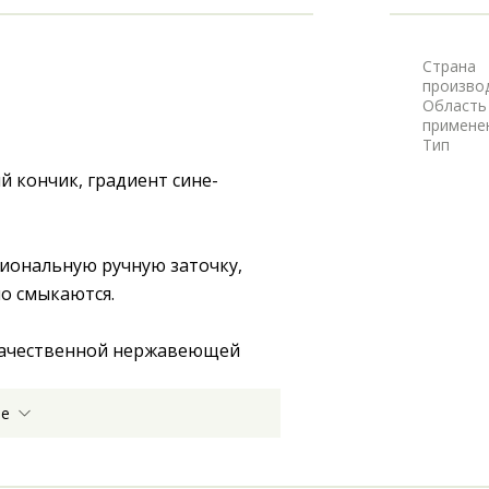
Страна
произво
Область
примене
Тип
й кончик, градиент сине-
иональную ручную заточку, 
но смыкаются.
ачественной нержавеющей 
ее
, для косметологов и для 