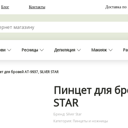
Блог
Контакты
Доставка по
ови
Ресницы
Депиляция
Макияж
Ра
т для бровей АТ-9937, SILVER STAR
Пинцет для бр
STAR
Бренд: Silver Star
Категория: Пинцеты и ножницы