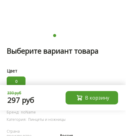
Выберите вариант товара
Цвет
0
330 руб
В корзину
Характеристики
297 руб
Бренд:
noName
Категория:
Пинцеты и ножницы
Страна
производства
Россия