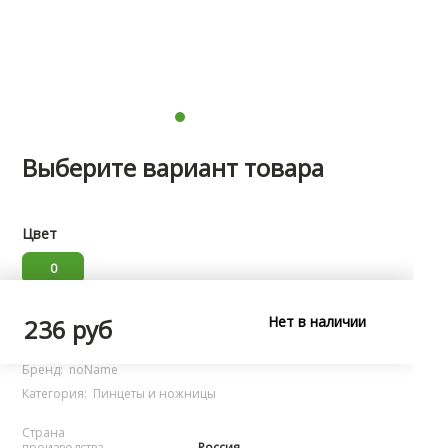
Выберите вариант товара
Цвет
0
Нет в наличии
Характеристики
236 руб
Бренд:
noName
Категория:
Пинцеты и ножницы
Страна
производства
Россия