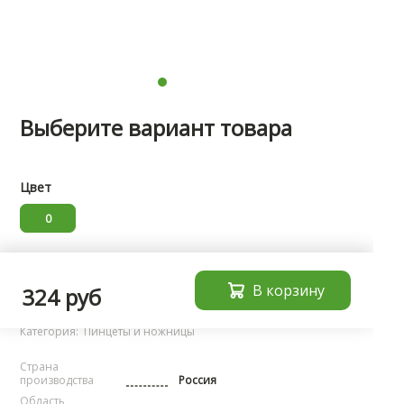
Выберите вариант товара
Цвет
0
Характеристики
В корзину
324 руб
Бренд:
noName
Категория:
Пинцеты и ножницы
Страна
производства
Россия
Область