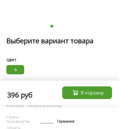
Выберите вариант товара
Цвет
0
Характеристики
В корзину
396 руб
Бренд:
noName
Категория:
Пинцеты и ножницы
Страна
производства
Германия
Область