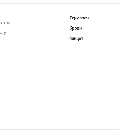
Германия
дства
брови
ния
пинцет