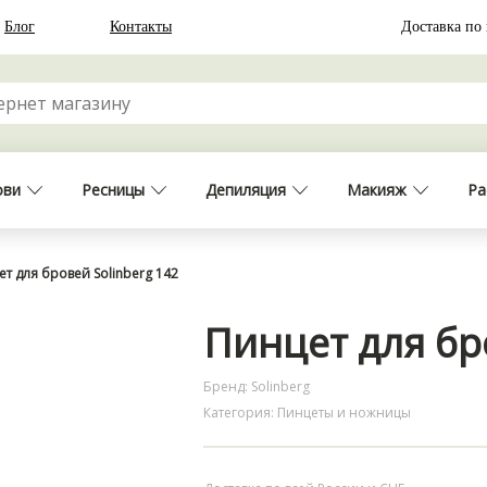
Блог
Контакты
Доставка по
ови
Ресницы
Депиляция
Макияж
Ра
т для бровей Solinberg 142
Пинцет для бр
Бренд: Solinberg
Категория: Пинцеты и ножницы