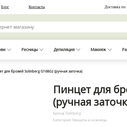
Блог
Контакты
Доставка по
ови
Ресницы
Депиляция
Макияж
Ра
т для бровей Solinberg G168Gz (ручная заточка)
Пинцет для бр
(ручная заточк
Бренд: Solinberg
Категория: Пинцеты и ножницы