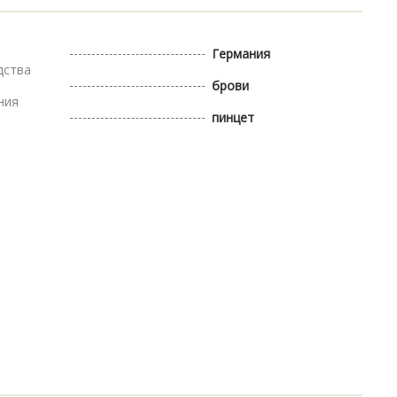
Германия
дства
брови
ния
пинцет