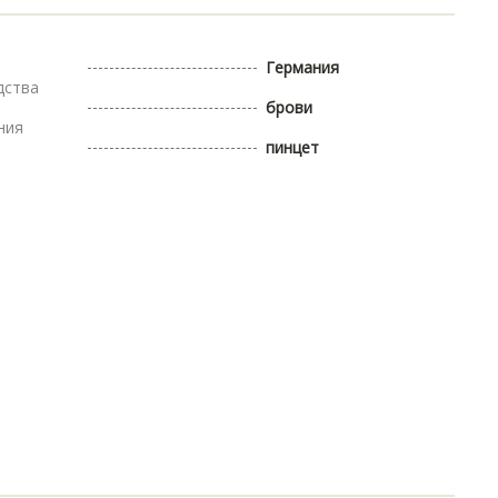
Германия
дства
брови
ния
пинцет