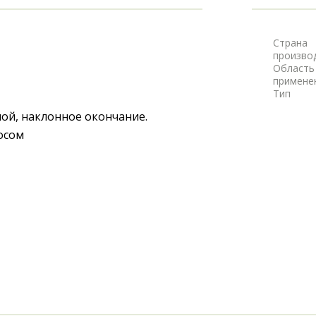
Страна
произво
Область
примене
Тип
ой, наклонное окончание. 
осом