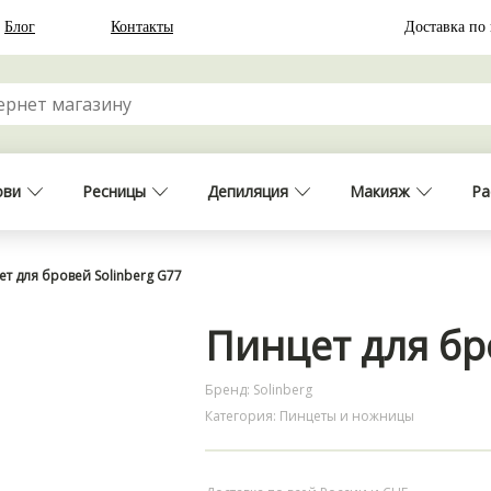
Блог
Контакты
Доставка по
ови
Ресницы
Депиляция
Макияж
Ра
т для бровей Solinberg G77
Пинцет для бр
Бренд: Solinberg
Категория: Пинцеты и ножницы