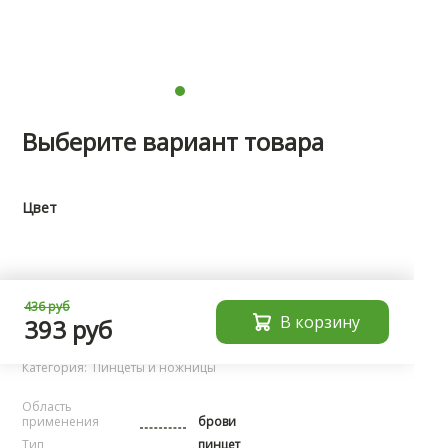
Выберите вариант товара
Цвет
Характеристики
436 руб
В корзину
393 руб
Бренд:
noName
Категория:
Пинцеты и ножницы
Область
применения
брови
Тип
пинцет