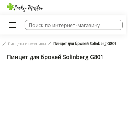
Пинцет для бровей Solinberg G801
и
Пинцеты и ножницы
Пинцет для бровей Solinberg G801