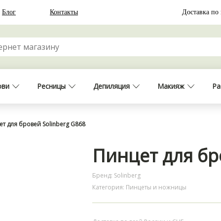
Блог
Контакты
Доставка по
ови
Ресницы
Депиляция
Макияж
Ра
ет для бровей Solinberg G868
Пинцет для бр
Бренд: Solinberg
Категория: Пинцеты и ножницы