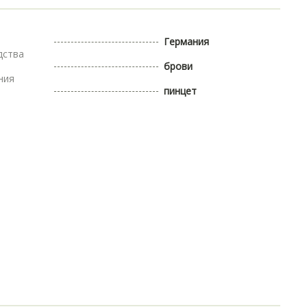
Германия
дства
брови
ния
пинцет