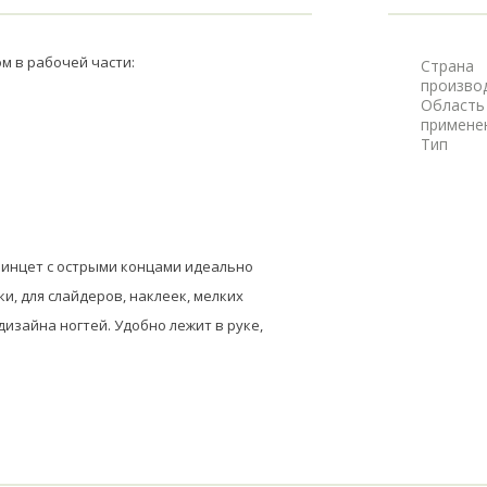
ом в рабочей части:
Страна
произво
Область
примене
Тип
инцет с острыми концами идеально 
, для слайдеров, наклеек, мелких 
изайна ногтей. Удобно лежит в руке, 