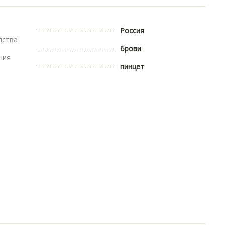
Россия
дства
брови
ния
пинцет