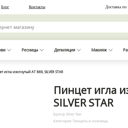
Блог
Контакты
Доставка по
ови
Ресницы
Депиляция
Макияж
Ра
т игла изогнутый АТ 869, SILVER STAR
Пинцет игла и
SILVER STAR
Бренд: Silver Star
Категория: Пинцеты и ножницы