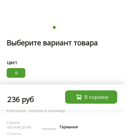
Выберите вариант товара
Цвет
0
Характеристики
В корзину
236 руб
Бренд:
noName
Категория:
Пинцеты и ножницы
Страна
производства
Германия
Область