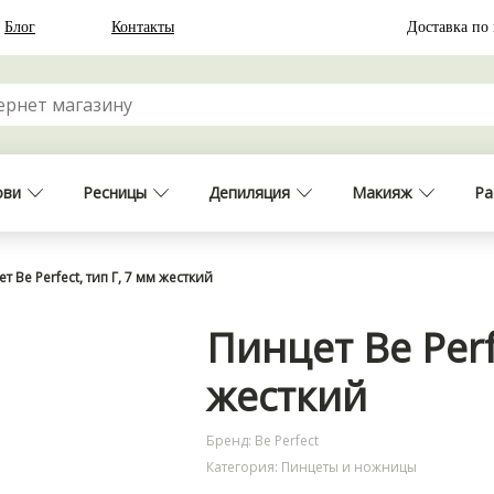
Блог
Контакты
Доставка по
ови
Ресницы
Депиляция
Макияж
Ра
т Be Perfect, тип Г, 7 мм жесткий
Пинцет Be Perf
жесткий
Бренд: Be Perfect
Категория: Пинцеты и ножницы