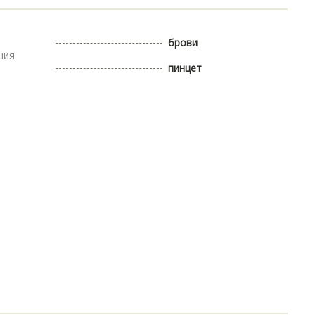
брови
ния
пинцет