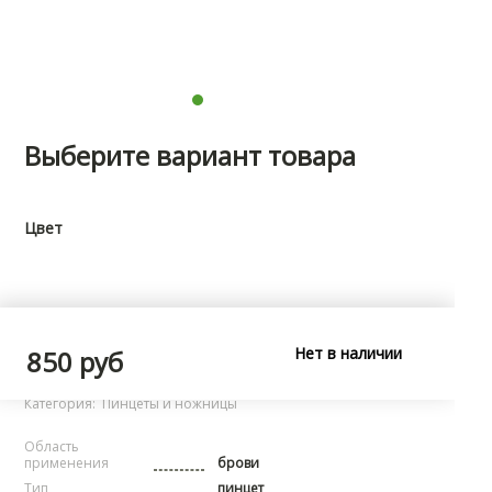
Выберите вариант товара
Цвет
Характеристики
Нет в наличии
850 руб
Бренд:
noName
Категория:
Пинцеты и ножницы
Область
применения
брови
Тип
пинцет