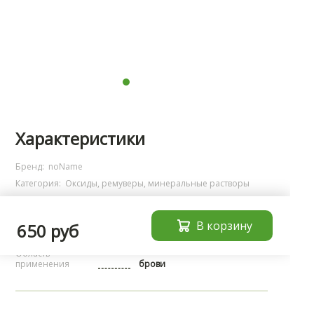
Характеристики
Бренд:
noName
Категория:
Оксиды, ремуверы, минеральные растворы
Страна
производства
Германия
В корзину
650 руб
Тип
ремувер
Область
применения
брови