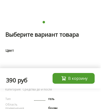
Выберите вариант товара
Цвет
Характеристики
В корзину
390 руб
Бренд:
noName
Категория:
Средства до и после
Тип
гель
Область
применения
брови