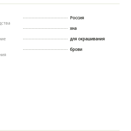
Россия
дства
хна
ние
для окрашивания
брови
ния