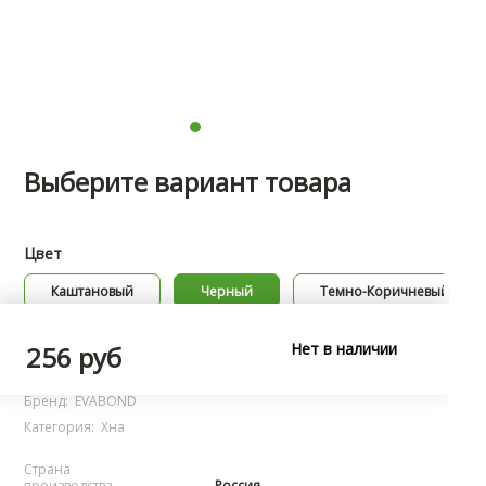
Выберите вариант товара
Цвет
Каштановый
Черный
Темно-Коричневый
Нет в наличии
Характеристики
256 руб
Бренд:
EVABOND
Категория:
Хна
Страна
производства
Россия