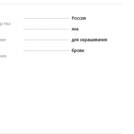
Россия
дства
хна
ние
для окрашивания
брови
ния