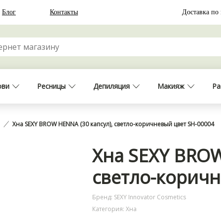
Блог
Контакты
Доставка по
ови
Ресницы
Депиляция
Макияж
Ра
а
Хна SEXY BROW HENNA (30 капсул), светло-коричневый цвет SH-00004
Хна SEXY BROW
светло-коричн
Бренд: SEXY Innovator Cosmetics
Категория: Хна