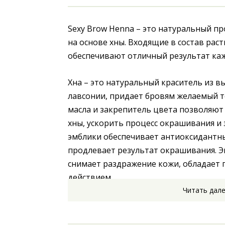
Sexy Brow Henna – это натуральный пр
на основе хны. Входящие в состав рас
обеспечивают отличный результат ка
Хна – это натуральный краситель из в
лавсонии, придает бровям желаемый то
масла и закрепитель цвета позволяют 
хны, ускорить процесс окрашивания и з
эмблики обеспечивает антиоксидантный
продлевает результат окрашивания. Э
снимает раздражение кожи, обладает
действием.
Читать дал
 Экстракт эклипты способствует росту и восстановлению волосков 
бровей. Хна окрашивает кожу и волоск