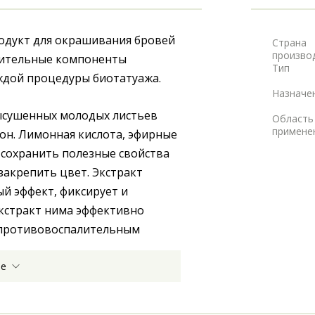
одукт для окрашивания бровей 
Страна
произво
тительные компоненты 
Тип
ждой процедуры биотатуажа. 
Назначе
ысушенных молодых листьев 
Область
примене
н. Лимонная кислота, эфирные 
сохранить полезные свойства 
акрепить цвет. Экстракт 
 эффект, фиксирует и 
кстракт нима эффективно 
 противовоспалительным 
ее
и. Пудровый эффект 