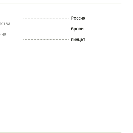
Россия
дства
брови
ния
пинцет