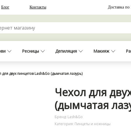
Блог
Контакты
Доставка по
ови
Ресницы
Депиляция
Макияж
Ра
л для двух пинцетов Lash&Go (дымчатая лазурь)
Чехол для дву
(дымчатая лаз
Бренд: Lash&Go
Категория: Пинцеты и ножницы